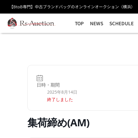
内
集荷締め(AM)
【BtoB専門】中古ブランドバッグのオンラインオークション（横浜）
容
を
TOP
NEWS
SCHEDULE
ス
キ
ッ
プ
日時・期間
2025年8月14日
終了しました
集荷締め(AM)