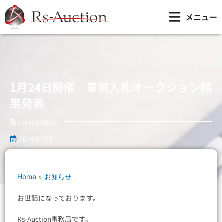
内
1月24日開催 事前入札オークション結果発表
メニュー
容
を
ス
キ
ッ
プ
1月24日開催 事前入札オークション結
果発表
Information
2024/01/25
Home
»
お知らせ
お世話になっております。
Rs-Auction事務局です。