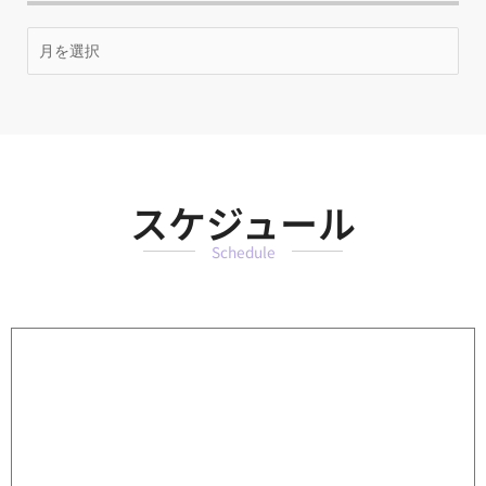
月
別
ア
ー
カ
イ
ブ
スケジュール
Schedule