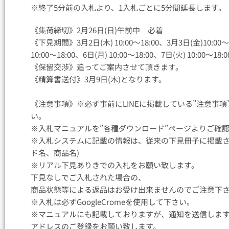
※終了5分前の入札より、1入札ごとに5分間延長します。
《集荷締切》2月26日(日)午前中 必着
《下見期間》3月2日(木) 10:00〜18:00、3月3日(金)10:00〜18
10:00〜18:00、6日(月) 10:00〜18:00、7日(火) 10:00〜18:0
《保留交渉》追ってご案内させて頂きます。
《精算書送付》3月9日(木)となります。
《注意事項》※必ず事前にLINEに掲載している”注意事
い。
※入札マニュアルを”各種ダウンロード”ページ
※入札システムに記載の情報は、従来の下見冊子に掲載さ
ド名、商品名)
※リアル下見ありきでの入札をお願い致し
下見なしでご入札された場合の、
商品状態等による返品はお受け出来ませんので
※入札は必ずGoogleCromeを使用して下さ
※マニュアルにも記載しておりますが、通知を送信しま
アドレスのご登録をお願い致します。