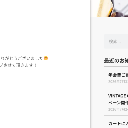
検
索
にありがとうございました
最近のお
ップさせて頂きます！
年会費ご
2026年7月3
VINTAG
ペーン開
2026年7月2
カートに