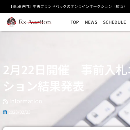
内
2月22日開催 事前入札オークション結果発表
【BtoB専門】中古ブランドバッグのオンラインオークション（横浜）
容
を
TOP
NEWS
SCHEDULE
ス
キ
ッ
プ
2月22日開催 事前入
ション結果発表
Information
2023/02/23