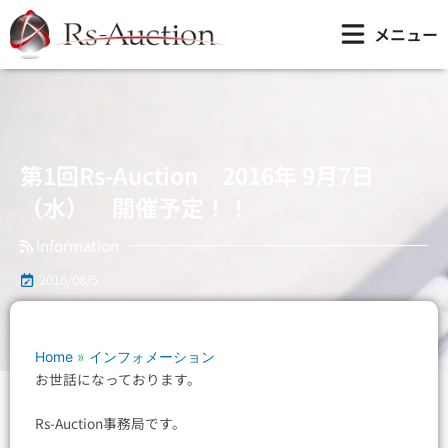
内
第1回Rs-Auction 2016年 9月7日（水） 開催予定！！
メニュー
容
を
ス
キ
ッ
プ
第1回Rs-Auction 2016年 9月7日
（水） 開催予定！！
Information
2016/08/5
Home
»
インフォメーション
お世話になっております。
Rs-Auction事務局です。