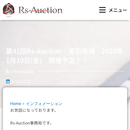
内
第41回Rs-Auction 宝石市場 2020年 1月10日(金) 開催予定！！
メニュー
容
を
ス
キ
ッ
プ
第41回Rs-Auction 宝石市場 2020年
1月10日(金) 開催予定！！
Information
2019/12/23
Home
»
インフォメーション
お世話になっております。
Rs-Auction事務局です。