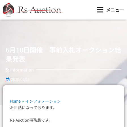
内
6月10日開催 事前入札オークション結果発表
メニュー
容
を
ス
キ
ッ
プ
6月10日開催 事前入札オークション結
果発表
Information
2020/06/11
Home
»
インフォメーション
お世話になっております。
Rs-Auction事務局です。