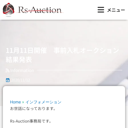
内
11月11日開催 事前入札オークション結果発表
メニュー
容
を
ス
キ
ッ
プ
11月11日開催 事前入札オークション
結果発表
Information
2020/11/12
Home
»
インフォメーション
お世話になっております。
Rs-Auction事務局です。