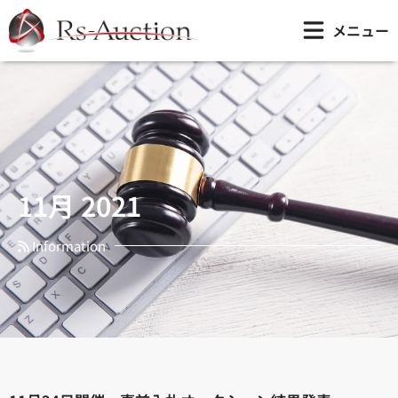
内
11月 2021
メニュー
容
を
ス
キ
ッ
プ
11月 2021
Information